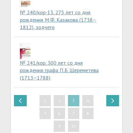
№ 240/кор-13. 275 лет со дня
рождения М.Ф. Казакова (1738–
1812), зодчего
№ 241/кор. 300 лет со дня
рождения графа П.Б. Шереметева
(1713–1788)
1
2
3
4
5
6
7
8
9
10