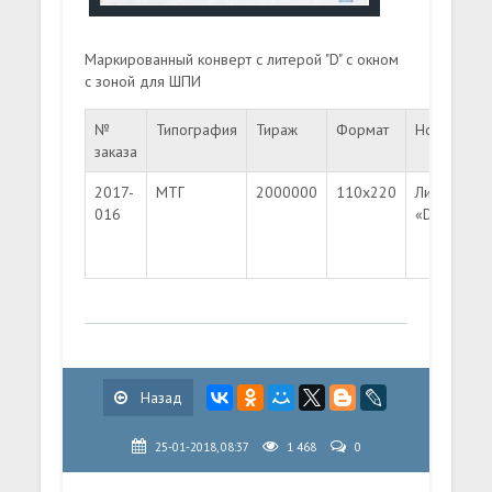
Маркированный конверт с литерой "D" с окном
с зоной для ШПИ
№
Типография
Тираж
Формат
Номинал
заказа
2017-
МТГ
2000000
110х220
Литера
016
«D»
Назад
25-01-2018, 08:37
1 468
0