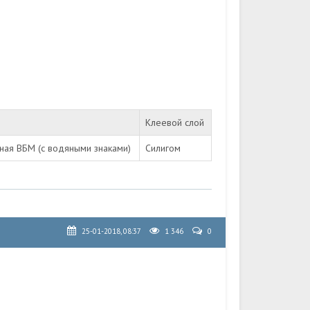
Клеевой слой
ная ВБМ (с водяными знаками)
Силигом
25-01-2018, 08:37
1 346
0