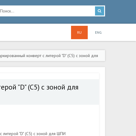
RU
ENG
кированный конверт с литерой "D" (C5) с зоной для
рой "D" (C5) с зоной для
 литерой "D" (C5) с зоной для ШПИ