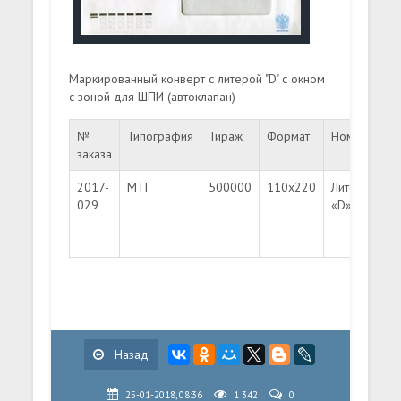
Маркированный конверт с литерой "D" с окном
с зоной для ШПИ (автоклапан)
№
Типография
Тираж
Формат
Номинал
заказа
2017-
МТГ
500000
110х220
Литера
029
«D»
Назад
25-01-2018, 08:36
1 342
0