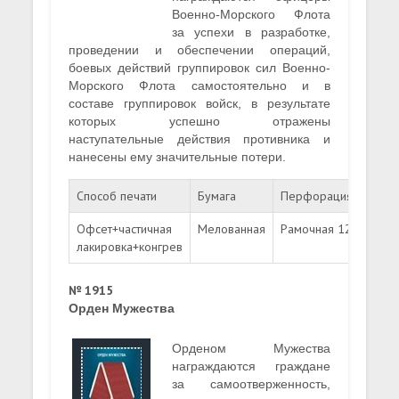
Военно-Морского Флота
за успехи в разработке,
проведении и обеспечении операций,
боевых действий группировок сил Военно-
Морского Флота самостоятельно и в
составе группировок войск, в результате
которых успешно отражены
наступательные действия противника и
нанесены ему значительные потери.
Способ печати
Бумага
Перфорация
Форм
Офсет+частичная
Мелованная
Рамочная 12
32,5
лакировка+конгрев
№ 1915
Орден Мужества
Орденом Мужества
награждаются граждане
за самоотверженность,