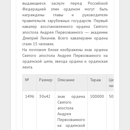
выдающиеся заслуги перед Российской
Федерацией этим орденом могут быть
награждены главы и руководители
правительств зарубежных государств. Первый
кавалер восстановленного ордена Святого
апостола Андрея Первозванного ― академик
Дмитрий Лихачев. Всего кавалерами ордена
стали 15 человек.
На почтовом блоке изображены знак ордена
Святого апостола Андрея Первозванного на
орденской цепи, звезда ордена и орденская
лента.
№
Размер
Описание
Тираж
Цена
Ц
чистых
г
1496
30х42
знак ордена
100000
50.00
Святого
апостола
Андрея
Первозванного
на орденской