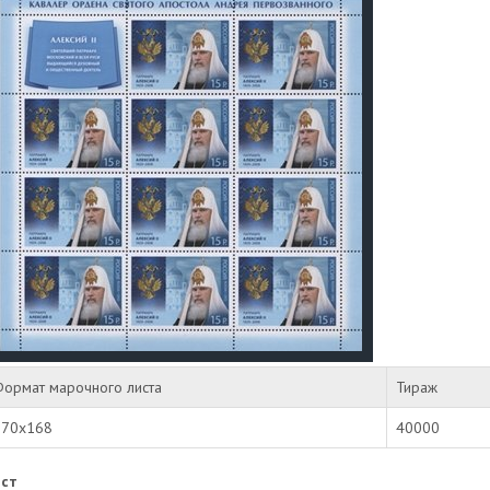
Формат марочного листа
Тираж
170х168
40000
ст