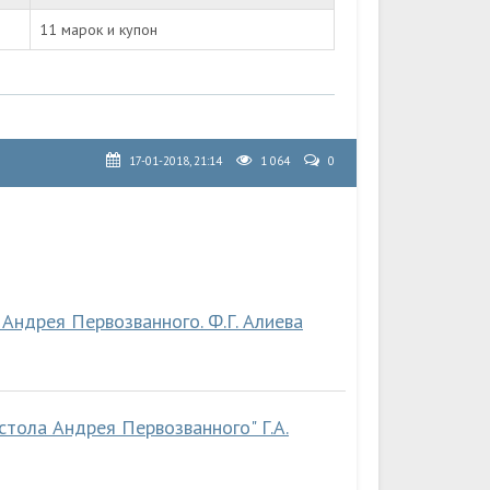
11 марок и купон
17-01-2018, 21:14
1 064
0
Андрея Первозванного. Ф.Г. Алиева
стола Андрея Первозванного" Г.А.