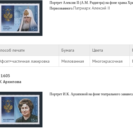
Портрет Алексия II (А.М. Ридигера) на фоне храма Хр
Патриарх Алексий II
Первозванного.
пособ печати
Бумага
Цвета
фсет+частичная лакировка
Мелованная
Многокрасочная
 1603
К Архипова
Портрет И.К. Архиповой на фоне театрального занавес