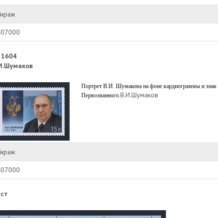
Тираж
407000
 1604
И.Шумаков
Портрет В.И. Шумакова на фоне кардиограммы и знак 
В.И.Шумаков
Первозванного.
Тираж
407000
ст