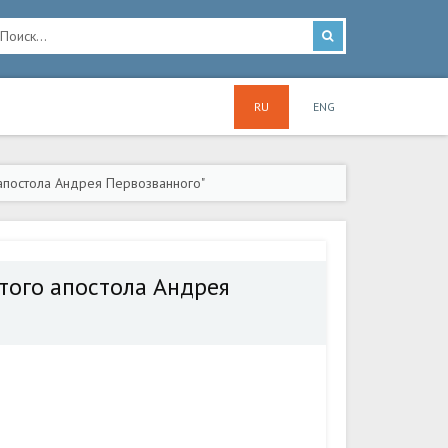
RU
ENG
апостола Андрея Первозванного"
того апостола Андрея