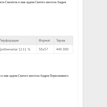
иста Спасителя и знак ордена Святого апостола Андрея
Перфорация
Формат
Тираж
Гребенчатая 12:11 ½
50x37
440 000
а и знак ордена Святого апостола Андрея Первозванного.