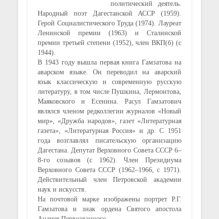
политический деятель.
Народный поэт Дагестанской АССР (1959).
Герой Социалистического Труда (1974). Лауреат
Ленинской премии (1963) и Сталинской
премии третьей степени (1952), член ВКП(б) (с
1944).
В 1943 году вышла первая книга Гамзатова на
аварском языке. Он переводил на аварский
язык классическую и современную русскую
литературу, в том числе Пушкина, Лермонтова,
Маяковского и Есенина. Расул Гамзатович
являлся членом редколлегии журналов «Новый
мир», «Дружба народов», газет «Литературная
газета», «Литературная Россия» и др. С 1951
года возглавлял писательскую организацию
Дагестана. Депутат
Верховного Совета СССР
6–
8-го созывов (с 1962). Член Президиума
Верховного Совета СССР (
1962
–1966, с
1971)
.
Действительный член Петровской академии
наук и искусств.
На почтовой марке изображены портрет Р.Г.
Гамзатова и знак ордена Святого апостола
Андрея Первозванного.