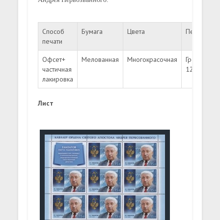
Способ
Бумага
Цвета
Перфорац
печати
Офсет+
Мелованная
Многокрасочная
Гребенчата
частичная
12:11 ½
лакировка
Лист