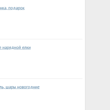
нка, подарок
е нарядной елки
ль, шары новогодние