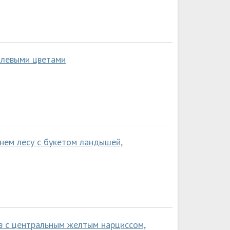
олевыми цветами
нем лесу с букетом ландышей,
в с центральным желтым нарциссом,