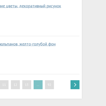
ие цветы, декоративный рисунок
тюльпанов, желто-голубой фон
11
12
13
...
92