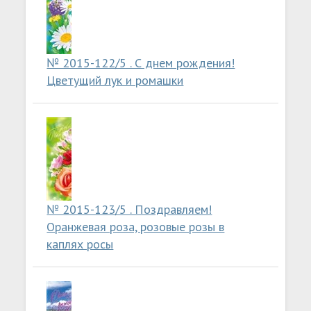
№ 2015-122/5 . С днем рождения!
Цветущий лук и ромашки
№ 2015-123/5 . Поздравляем!
Оранжевая роза, розовые розы в
каплях росы