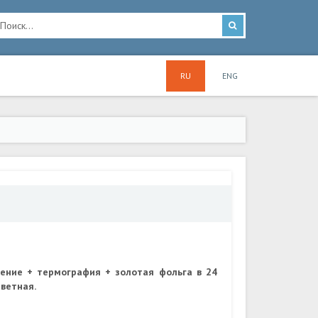
RU
ENG
нение + термография + золотая фольга в 24
цветная.