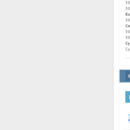
30
30
Ко
30
Сп
30
30
Су
Су