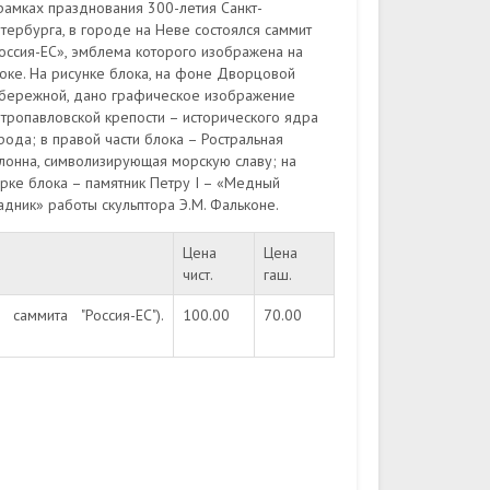
рамках празднования 300-летия Санкт-
тербурга, в городе на Неве состоялся саммит
оссия-ЕС», эмблема которого изображена на
оке. На рисунке блока, на фоне Дворцовой
бережной, дано графическое изображение
тропавловской крепости – исторического ядра
рода; в правой части блока – Ростральная
лонна, символизирующая морскую славу; на
рке блока – памятник Петру I – «Медный
адник» работы скульптора Э.М. Фальконе.
Цена
Цена
чист.
гаш.
саммита "Россия-ЕС").
100.00
70.00