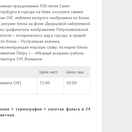
рамках празднования 300-летия Санкт-
тербурга в городе на Неве состоялся саммит
ран СНГ, эмблема которого изображена на блоке.
 рисунке блока на фоне Дворцовой набережной
но графическое изображение Петропавловской
епости – исторического ядра города; в правой
сти блока – Ростральная колонна,
мволизирующая морскую славу; на марке блока
памятник Петру I – «Медный всадник» работы
ульптора Э.М. Фальконе.
Цена чист.
Цена гаш.
аммита СНГ)
75.00
50.00
нение + термография + золотая фольга в 24
цветная.