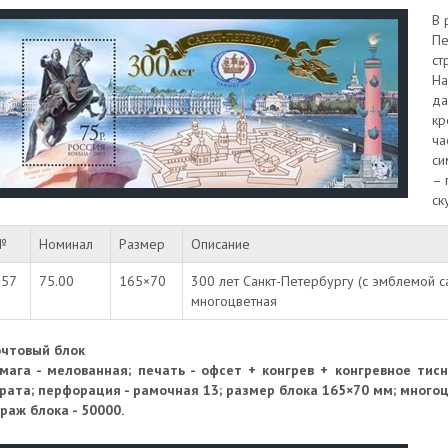
В 
Пе
ст
На
да
кр
ча
си
– 
ск
№
Номинал
Размер
Описание
857
75.00
165×70
300 лет Санкт-Петербургу (с эмблемой с
многоцветная
чтовый блок
мага - мелованная; печать - офсет + конгрев + конгревное тис
рата; перфорация - рамочная 13; размер блока 165×70 мм; много
раж блока - 50000.