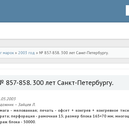
ог марок
»
2003 год
» № 857-858. 300 лет Санкт-Петербургу.
№ 857-858. 300 лет Санкт-Петербургу.
.05.2003
дожник – Зайцев Л.
мага - мелованная; печать - офсет + конгрев + конгревное тис
рата; перфорация - рамочная 13; размер блока 165×70 мм; много
раж блока - 50000.