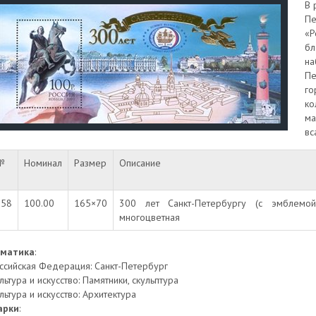
В 
Пе
«Р
бл
на
Пе
го
ко
ма
вс
№
Номинал
Размер
Описание
858
100.00
165×70
300 лет Санкт-Петербургу (с эмблемой 
многоцветная
ематика
:
ссийская Федерация: Санкт-Петербург
льтура и искусство: Памятники, скульптура
льтура и искусство: Архитектура
арки
: