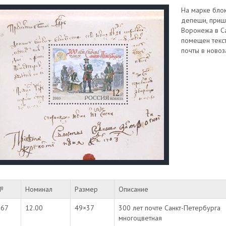
На марке бло
депеши, приш
Воронежа в Са
помещен текст
почты в новоз
№
Номинал
Размер
Описание
867
12.00
49×37
300 лет почте Санкт-Петербурга
многоцветная