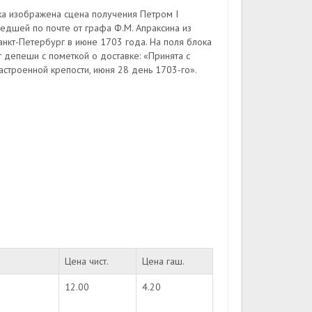
ка изображена сцена получения Петром I
едшей по почте от графа Ф.М. Апраксина из
нкт-Петербург в июне 1703 года. На поля блока
 депеши с пометкой о доставке: «Принята с
астроенной крепости, июня 28 день 1703-го».
Цена чист.
Цена гаш.
12.00
4.20