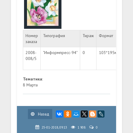
Номер
Типография
Тираж
Формат
Ном
заказа
2008-
"Информпресс-94"
0
103*195мм
Лит
008/5
"B"
Тематика
:
8 Марта
Назад
25-01-2018, 09:13
1 908
0