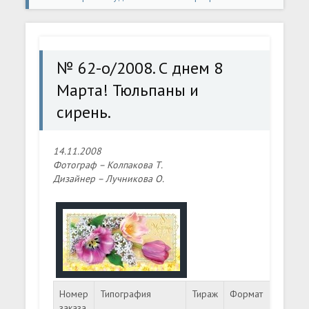
открытки
» № 62-о/2008. С днем 8 Марта! Тюльпаны и
сирень.
№ 62-о/2008. С днем 8
Марта! Тюльпаны и
сирень.
14.11.2008
Фотограф – Колпакова Т.
Дизайнер – Лучникова О.
Номер
Типография
Тираж
Формат
Ном
заказа