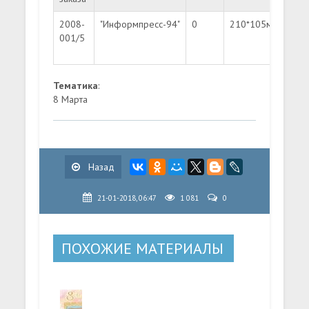
2008-
"Информпресс-94"
0
210*105мм
Лит
001/5
"B"
Тематика
:
8 Марта
Назад
21-01-2018, 06:47
1 081
0
ПОХОЖИЕ МАТЕРИАЛЫ