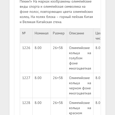
Пекин!» На марках изображены олимпийские
виды спорта и олимпийская символика на
фоне полос, повторяющих цвета олимпийских
колец. На полях блока – горный пейзаж Китая
и Великая Китайская стена.
№
Номинал
Размер
Описание
Цена
Цен
чист.
гаш.
1226
8.00
26×58
Олимпийские
8.00
0.00
кольца на
голубом
фоне
многоцветная
1227
8.00
26×58
Олимпийские
8.00
0.00
кольца на
черном фоне
многоцветная
1228
8.00
26×58
Олимпийские
8.00
0.00
кольца на
красном