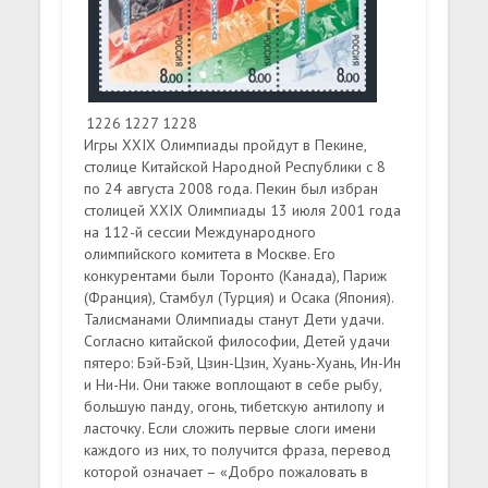
1226
1227
1228
Игры XXIX Олимпиады пройдут в Пекине,
столице Китайской Народной Республики с 8
по 24 августа 2008 года. Пекин был избран
столицей XXIX Олимпиады 13 июля 2001 года
на 112-й сессии Международного
олимпийского комитета в Москве. Его
конкурентами были Торонто (Канада), Париж
(Франция), Стамбул (Турция) и Осака (Япония).
Талисманами Олимпиады станут Дети удачи.
Согласно китайской философии, Детей удачи
пятеро: Бэй-Бэй, Цзин-Цзин, Хуань-Хуань, Ин-Ин
и Ни-Ни. Они также воплощают в себе рыбу,
большую панду, огонь, тибетскую антилопу и
ласточку. Если сложить первые слоги имени
каждого из них, то получится фраза, перевод
которой означает – «Добро пожаловать в