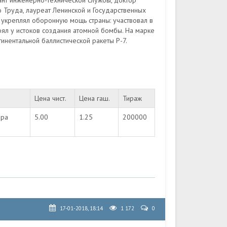
нант инженерно-технической службы, доктор
о Труда, лауреат Ленинской и Государственных
и укреплял оборонную мощь страны: участвовал в
оял у истоков создания атомной бомбы. На марке
тинентальной баллистической ракеты Р-7.
Цена чист.
Цена гаш.
Тираж
ора
5.00
1.25
200000
17-01-2018, 18:14
1 172
0