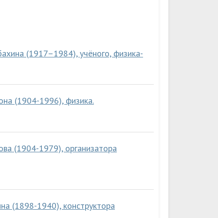
ахина (1917–1984), учёного, физика-
на (1904-1996), физика.
ова (1904-1979), организатора
на (1898-1940), конструктора