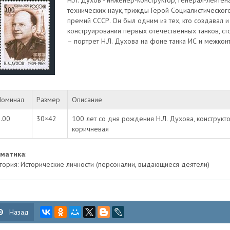
Н.Л. Духов - инженер-конструктор, генерал-лейте
технических наук, трижды Герой Социалистическог
премий СССР. Он был одним из тех, кто создавал 
конструировании первых отечественных танков, ст
– портрет Н.Л. Духова на фоне танка ИС и межкон
Номинал
Размер
Описание
.00
30×42
100 лет со дня рождения Н.Л. Духова, конструкт
коричневая
ематика
:
тория: Исторические личности (персоналии, выдающиеся деятели)
Назад