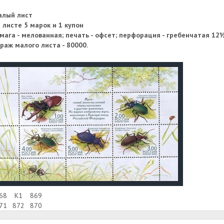
алый лист
 листе 5 марок и 1 купон
мага - мелованная; печать - офсет; перфорация - гребенчатая 12½
раж малого листа - 80000.
68
K1
869
71
872
870