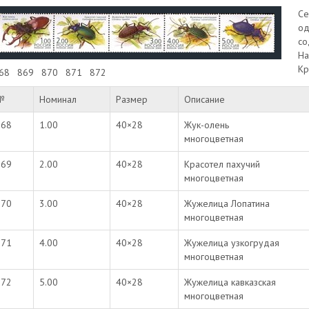
Cе
од
со
На
Кр
68
869
870
871
872
№
Номинал
Размер
Описание
868
1.00
40×28
Жук-олень
многоцветная
869
2.00
40×28
Красотел пахучий
многоцветная
870
3.00
40×28
Жужелица Лопатина
многоцветная
871
4.00
40×28
Жужелица узкогрудая
многоцветная
872
5.00
40×28
Жужелица кавказская
многоцветная