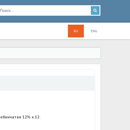
RU
ENG
ребенчатая 12½ x 12.