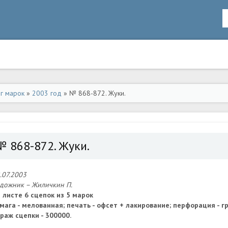
ог марок
»
2003 год
» № 868-872. Жуки.
№ 868-872. Жуки.
.07.2003
дожник – Жиличкин П.
 листе 6 сцепок из 5 марок
мага - мелованная; печать - офсет + лакирование; перфорация - г
раж сцепки - 300000.