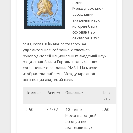
летию
Международной
ассоциации
академий наук,
которая была
основана 23
сентября 1993
года, когда в Киеве состоялось ее
учредительное собрание с участием
руководителей национальных академий наук
ряда стран Азии и Европы, подписавших
соглашение о создании МААН. На марке
изображена эмблема Международной
ассоциации академий наук.
Номинал
Размер
Описание
Цена
Цена
Т
чист.
гаш.
2.50
37×37
10-летие
2.50
0.75
3
Международной
ассоциации
академий наук