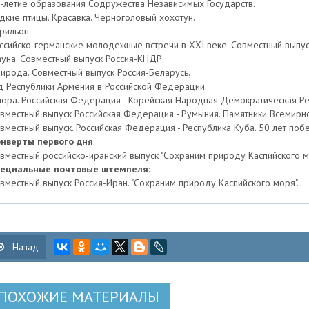
-летие образования Содружества Независимых Государств.
дкие птицы. Красавка. Черноголовый хохотун.
рильон.
ссийско-германские молодежные встречи в ХХI веке. Совместный выпуск
уна. Совместный выпуск Россия-КНДР.
ирода. Совместный выпуск Россия-Беларусь.
д Республики Армения в Российской Федерации.
ора. Российская Федерация - Корейская Народная Демократическая Ре
вместный выпуск Российская Федерация - Румыния. Памятники Всемирно
вместный выпуск. Российская Федерация - Республика Куба. 50 лет по
нверты первого дня
:
вместный российско-иранский выпуск "Сохраним природу Каспийского м
ециальные почтовые штемпеля
:
вместный выпуск Россия-Иран. "Сохраним природу Каспийского моря".
Назад
ПОХОЖИЕ МАТЕРИАЛЫ