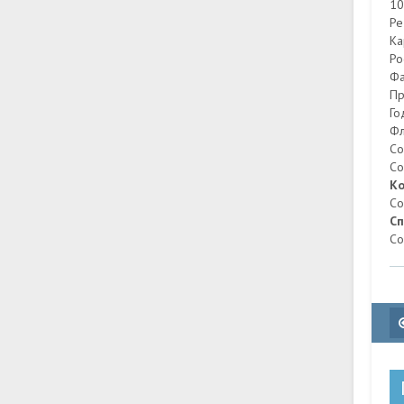
10
Ре
Ка
Ро
Фа
Пр
Го
Фл
Со
Со
Ко
Со
Сп
Со