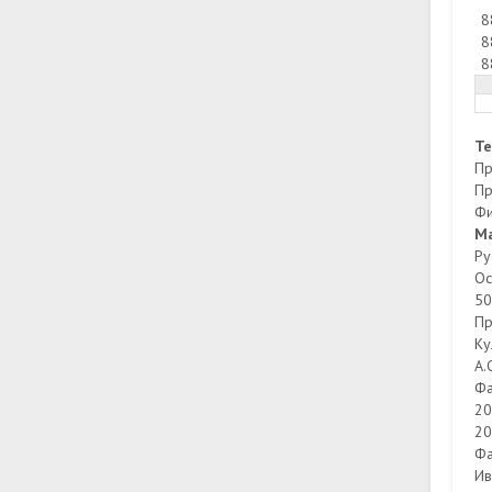
8
8
8
Т
Пр
Пр
Фи
М
Ру
Ос
50
Пр
Ку
А.
Фа
20
20
Фа
Ив