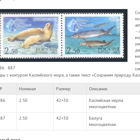
Со
по
ак
– 
мо
ун
де
мл
ос
86
887
си
ды с контуром Каспийского моря, а также текст «Сохраним природу Кас
№
Номинал
Размер
Описание
886
2.50
42×30
Каспийская нерпа
многоцветная
887
2.50
42×30
Белуга
многоцветная
алый лист