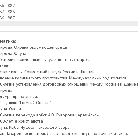
86
887
87
886
86
887
ематика
:
ирода: Охрана окружающей среды
ирода: Фауна
лателия: Совместные выпуски почтовых марок
арки
:
сские иконы. Совместный выпуск России и Швеции.
воение космического пространства. Международный год космоса.
0-летие установления договорных отношений между Россией и Данией
ирода.
льтура православия.
С. Пушкин. "Eвгений Онегин".
уна. Олени.
0-летие перехода войск А.В. Суворова через Альпы.
00-летие христианства.
уна. Рыбы Чудско-Псковского озера.
ан Лазарев - основатель Лазаревского института восточных языков.