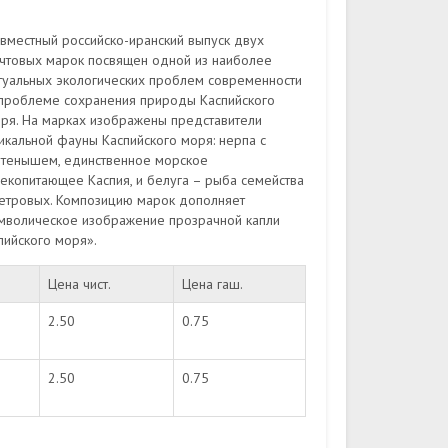
вместный российско-иранский выпуск двух
чтовых марок посвящен одной из наиболее
туальных экологических проблем современности
проблеме сохранения природы Каспийского
ря. На марках изображены представители
икальной фауны Каспийского моря: нерпа с
тенышем, единственное морское
екопитающее Каспия, и белуга – рыба семейства
етровых. Композицию марок дополняет
мволическое изображение прозрачной капли
пийского моря».
Цена чист.
Цена гаш.
2.50
0.75
2.50
0.75