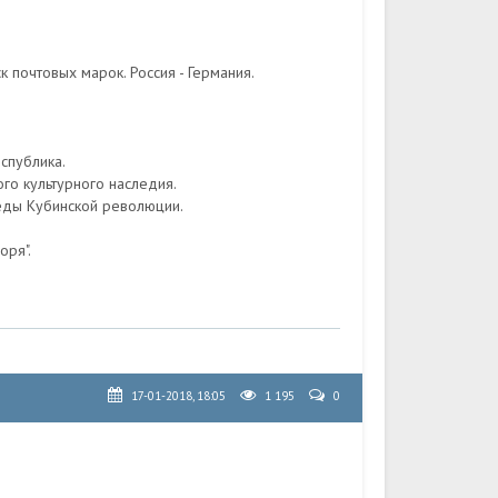
 почтовых марок. Россия - Германия.
спублика.
го культурного наследия.
беды Кубинской революции.
оря".
17-01-2018, 18:05
1 195
0