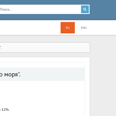
RU
ENG
.
 моря".
x 12½.