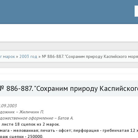
ог марок
»
2003 год
» № 886-887. "Сохраним природу Каспийского моря"
№ 886-887. "Сохраним природу Каспийского
.09.2003
дожник – Жиличкин П.
дожественное оформление – Батов А.
 листе 18 сцепок из 2 марок.
мага - мелованная; печать - офсет; перфорация - гребенчатая 12 
раж сцепки - 250000.