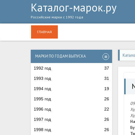
Каталог-марок.ру
Российские марки с 1992 года
ГЛАВНАЯ
Катал
МАРКИ ПО ГОДАМ ВЫПУСКА
1992 год
37
1993 год
31
1994 год
19
1995 год
26
09
1996 год
22
Ху
Ху
1997 год
26
На
Бу
1998 год
26
Ти