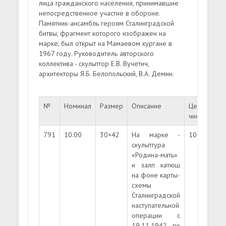
лица гражданского населения, принимавшие
непосредственное участие в обороне.
Памятник-ансамбль героям Сталинградской
битвы, фрагмент которого изображен на
марке, был открыт на Мамаевом кургане в
1967 году. Руководитель авторского
коллектива - скульптор Е.В. Вучетич,
архитекторы Я.Б. Белопольский, В.А. Демин.
№
Номинал
Размер
Описание
Цена
Це
чист.
гаш
791
10.00
30×42
На марке -
10.00
3.5
скульптура
«Родина-мать»
и залп катюш
на фоне карты-
схемы
Сталинградской
наступательной
операции с
19.11.1942 по