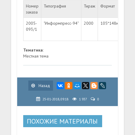
Номер
Типография
Тираж
Формат
Ном
заказа
2005-
"Информпресс-94"
2000
105*148мм
Лит
093/1
"B"
Тематика
:
Местная тема
Назад
25-01-2018, 09:18
1 937
0
ПОХОЖИЕ МАТЕРИАЛЫ