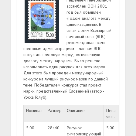
Решением Генеральной
ассамблеи ООН 2001
год был объявлен
«Годом диалога между
цивилизациями». В
связи с этим Всемирный
почтовый союз (ВПС)
рекомендовал всем
почтовым администрациям – членам ВПС
выпустить почтовую марку, посвященную
диалогу между народами. Было решено
использовать один рисунок для всех марок.
Для этого был проведен международный
конкурс на лучший рисунок марки по данной
теме. Победителем конкурса стал проект
марки, представленный Словенией (автор -
Урска Голуб).
Номинал
Размер
Описание
Цена
Цена
чист.
гаш.
5.00
28×40
Рисунок,
5.00
1.60
символизирующий