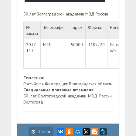
50 лет Волгоградской академии МВД России
№
Типография
Тираж
Формат
Номинал
Бу
заказа
2017-
МТГ
50000
110х220
Литера
Ко
111
«A»
В
в
зн
Тематика
:
Российская Федерация: Волгоградская область
Специальные почтовые штемпеля
:
50 лет Волгоградской академии МВД России.
Волгоград
Назад