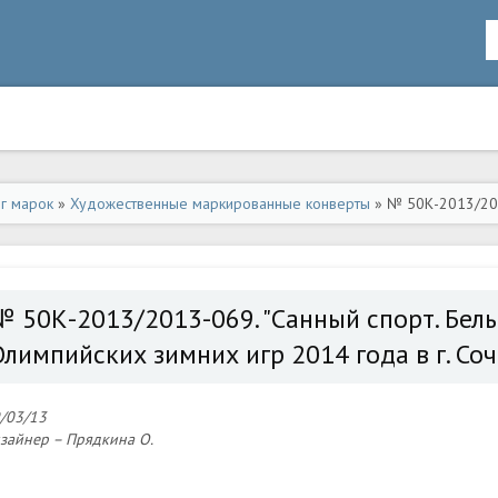
ог марок
»
Художественные маркированные конверты
» № 50К-2013/201
йских зимних игр 2014 года в г. Сочи"
№ 50К-2013/2013-069. "Санный спорт. Бел
Олимпийских зимних игр 2014 года в г. Соч
/03/13
зайнер – Прядкина О.