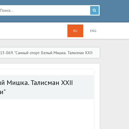
RU
ENG
3-069. "Санный спорт. Белый Мишка. Талисман XXII
ый Мишка. Талисман XXII
и"