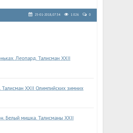
25-01-2018, 07:34
1 026
0
ньках. Леопард. Талисман XXII
 Талисман XXII Олимпийских зимних
. Белый мишка. Талисманы XXII