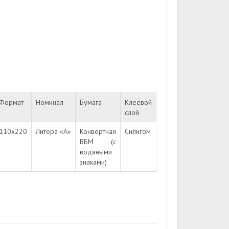
Формат
Номинал
Бумага
Клеевой
слой
110х220
Литера «A»
Конвертная
Силигом
ВБМ (с
водяными
знаками)