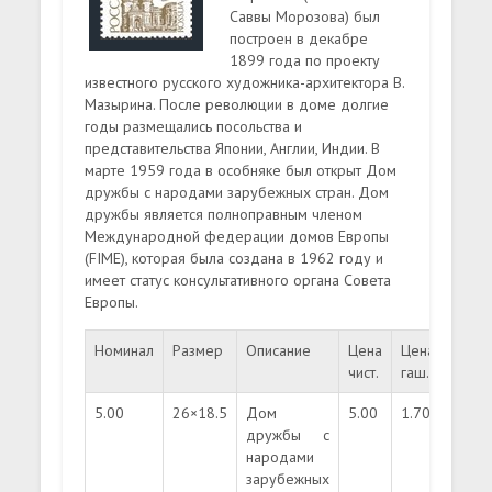
Саввы Морозова) был
построен в декабре
1899 года по проекту
известного русского художника-архитектора В.
Мазырина. После революции в доме долгие
годы размещались посольства и
представительства Японии, Англии, Индии. В
марте 1959 года в особняке был открыт Дом
дружбы с народами зарубежных стран. Дом
дружбы является полноправным членом
Международной федерации домов Европы
(FIME), которая была создана в 1962 году и
имеет статус консультативного органа Совета
Европы.
Номинал
Размер
Описание
Цена
Цена
Тира
чист.
гаш.
5.00
26×18.5
Дом
5.00
1.70
масс
дружбы с
народами
зарубежных