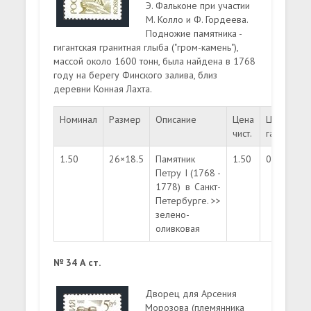
Э. Фальконе при участии
М. Колло и Ф. Гордеева.
Подножие памятника -
гигантская гранитная глыба ("гром-камень"),
массой около 1600 тонн, была найдена в 1768
году на берегу Финского залива, близ
деревни Конная Лахта.
Номинал
Размер
Описание
Цена
Цена
Ти
чист.
гаш.
1.50
26×18.5
Памятник
1.50
0.50
ма
Петру I (1768 -
1778) в Санкт-
Петербурге. >>
зелено-
оливковая
№ 34 А ст.
Дворец для Арсения
Морозова (племянника