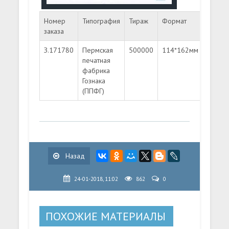
Номер
Типография
Тираж
Формат
Номин
заказа
З.171780
Пермская
500000
114*162мм
Литер
печатная
"A"
фабрика
Гознака
(ППФГ)
Назад
24-01-2018, 11:02
862
0
ПОХОЖИЕ МАТЕРИАЛЫ