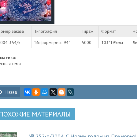
Номер заказа
Типография
Тираж
Формат
Н
2004-354/5
"Информпресс-94"
5000
103*195мм
Ли
ематика
:
стная тема
Назад
ПОХОЖИЕ МАТЕРИАЛЫ
№ 252-о/2004. С Новым годом из Приморья!