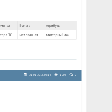
оминал
Бумага
Атрибуты
тера "B"
мелованная
глиттерный лак
21-01-2018, 05:14
1 008
0