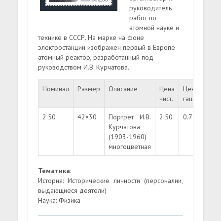
руководитель
работ по
атомной науке и
технике в СССР. На марке на фоне
электростанции изображен первый в Европе
атомный реактор, разработанный под
руководством И.В. Курчатова.
Номинал
Размер
Описание
Цена
Цена
Тир
чист.
гаш.
2.50
42×30
Портрет И.В.
2.50
0.75
250
Курчатова
(1903-1960)
многоцветная
Тематика
:
История: Исторические личности (персоналии,
выдающиеся деятели)
Наука: Физика