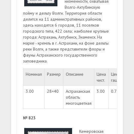
низменности, охватывая
Волго-Ахтубинскую
пойму и дельту Волги. Территория области
делится на 11 административных районов,
здесь находятся 6 городов, 11 поселков
городского типа, 422 села; наиболее крупные
города: Астрахань, Ахтубинск, Знаменск. На
марке - кремль в г. Астрахани, на фоне дельты
реки Волги, а также представители флоры и
фауны Астраханского государственного
заповедника.
Номинал
Размер
Описание
Цена
Цена
Тир
чист.
гаш.
3.00
28×40
Астраханская
3.00
0.75
350
область
многоцветная
№ 823
Кемеровская