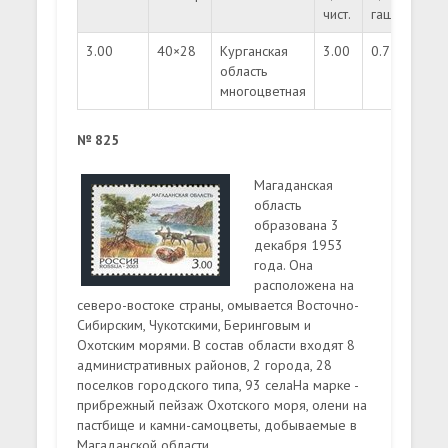
чист.
гаш.
3.00
40×28
Курганская
3.00
0.75
350
область
многоцветная
№ 825
Магаданская
область
образована 3
декабря 1953
года. Она
расположена на
северо-востоке страны, омывается Восточно-
Сибирским, Чукотскими, Беринговым и
Охотским морями. В состав области входят 8
административных районов, 2 города, 28
поселков городского типа, 93 селаНа марке -
прибрежный пейзаж Охотского моря, олени на
пастбище и камни-самоцветы, добываемые в
Магаданской области.