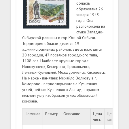
область
образована 26
января 1943
года. Она
расположена на
стыке Западно-
Сибирской равнины и гор Южной Сибири.
Территория области делится 19
административных районов, здесь находятся
20 городов, 47 поселков городского типа,
1108 сел. Наиболее крупные города:
Новокузнецк, Кемерово, Прокопьевск,
Ленинск-Кузнецкий, Междуреченск, Киселевск.
На марке - памятник Михайло Волкову в г.
Кемерове - первооткрывателю Кузнецких
углей, пейзаж Кузнецкого Алатау, в правом
нижнем углу изображен угледобывающий
комбайн.
Номинал
Размер
Описание
Цена
Цена
Тир
чист.
гаш.