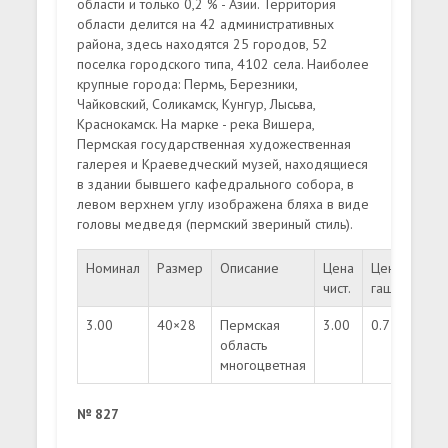
области и только 0,2 % - Азии. Территория
области делится на 42 административных
района, здесь находятся 25 городов, 52
поселка городского типа, 4102 села. Наиболее
крупные города: Пермь, Березники,
Чайковский, Соликамск, Кунгур, Лысьва,
Краснокамск. На марке - река Вишера,
Пермская государственная художественная
галерея и Краеведческий музей, находящиеся
в здании бывшего кафедрального собора, в
левом верхнем углу изображена бляха в виде
головы медведя (пермский звериный стиль).
Номинал
Размер
Описание
Цена
Цена
Тир
чист.
гаш.
3.00
40×28
Пермская
3.00
0.75
350
область
многоцветная
№ 827