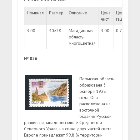
Номинал
Размер
Описание
Цена
Цена
Тир
чист.
гаш.
3.00
40×28
Магаданская
3.00
0.75
350
область
многоцветная
№ 826
Пермская область
образована 3
октября 1938
года. Она
расположена на
восточной
окраине Русской
равнины и западном склоне Среднего и
Северного Урала, на стыке двух частей света.
Европе принадлежит 99,8 % территории