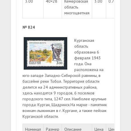
3.00
40×28
Кемеровская
3.00
0.75
350
область
многоцветная
№ 824
Курганская
область
образована 6
февраля 1943
года. Она
расположена на
юго-западе Западно-Сибирской равнины, в
бассейне реки Тобол. Территория области
делится на 24 административных района,
здесь находятся 9 городов, 6 поселков
городского типа, 1247 сел. Наиболее крупные
города: Курган, Щадринск.На марке - памятник
воинам-лыжникам в г. Кургане, а также пейзаж
Курганской области.
Номинал
Размер
Описание
Цена
Цена
Тир