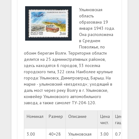
Ульяновская
область
образована 19
января 1943 года.
Она расположена
в Среднем
Поволжье, по
обоим берегам Волги. Территория области
делится на 25 административных районов,
здесь находятся 6 городов, 33 поселка
городского типа, 322 села. Наиболее крупные
города: Ульяновск, Димитровград, Барыш. На
марке - ульяновский «вездеход»; уходящий в
даль мост через реку Волгу в г. Ульяновске,
конвейер Ульяновского автомобильного
завода, а также самолет ТУ-204-120.
Номинал
Размер
Описание
Цена
Цена
Тир
чист.
гаш.
3.00
40×28
Ульяновская
3.00
0.75
350