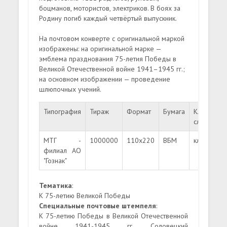
боцманов, мотористов, электриков. В боях за
Родину погиб каждый четвёртый выпускник.
На почтовом конверте с оригинальной маркой
изображены: на оригинальной марке —
эмблема празднования 75-летия Победы в
Великой Отечественной войне 1941–1945 гг.;
на основном изображении — проведение
шлюпочных учений.
Типография
Тираж
Формат
Бумага
Клеевой
слой
МТГ -
1000000
110x220
ВБМ
клей
филиал АО
"Гознак"
Тематика
:
К 75-летию Великой Победы
Специальные почтовые штемпеля
:
К 75-летию Победы в Великой Отечественной
войне 1941-1945 гг. Соловецкий