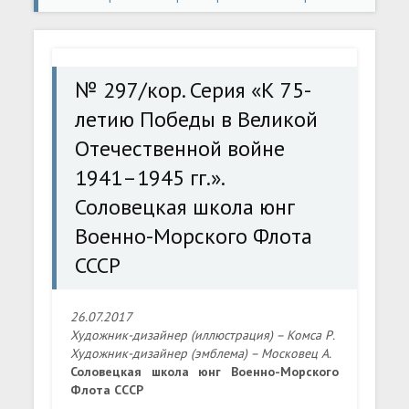
297/кор. Серия «К 75-летию Победы в Великой
Отечественной войне 1941–1945 гг.». Соловецкая
№ 297/кор. Серия «К 75-
школа юнг Военно-Морского Флота СССР
летию Победы в Великой
Отечественной войне
1941–1945 гг.».
Соловецкая школа юнг
Военно-Морского Флота
СССР
26.07.2017
Художник-дизайнер (иллюстрация) – Комса Р.
Художник-дизайнер (эмблема) – Московец А.
Соловецкая школа юнг Военно-Морского
Флота СССР