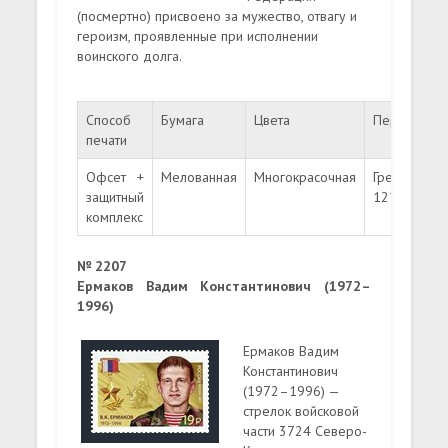
(посмертно) присвоено за мужество, отвагу и
героизм, проявленные при исполнении
воинского долга.
Способ
Бумага
Цвета
Перфораци
печати
Офсет +
Мелованная
Многокрасочная
Гребенчата
защитный
12½:12
комплекс
№ 2207
Ермаков Вадим Константинович (1972–
1996)
Ермаков Вадим
Константинович
(1972–1996) —
стрелок войсковой
части 3724 Северо-