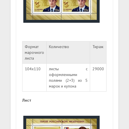
Формат
Количество
Тираж
марочного
листа
104х110
листы с
29000
оформленными
полями (2×3) из 5
марок и купона
Лист