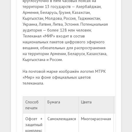
круглосуточно в пяти часовых поясах на
территории 13 государств — Азербайджан,
Армения, Беларусь, Грузия, Казахстан,
Кыргызстан, Молдова, Россия, Таджикистан,
Украина, Латвия, Литва, Эстония. Потенциальная
аудитория — более 128 млн человек.
Телеканал «МИР» входит в состав
национальных пакетов цифрового эфирного
вещания, обязательных для распространения
на территории Армении, Беларуси, Казахстана,
Кыргызстана и России.
На почтовой марке изображён логотип МТРК
«Мир» на фоне официальных цветов
телеканала.
Способ
Бумага
Цвета
Перфор
печати
Офсет +
Самоклеящаяся
Многокрасочная
11 ½
защитный
комплекс