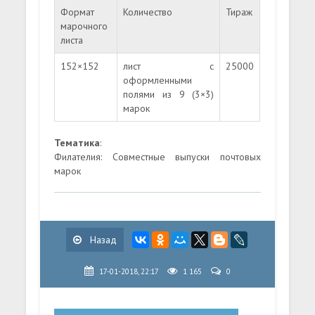
Формат
Количество
Тираж
марочного
листа
152×152
лист с
25000
оформленными
полями из 9 (3×3)
марок
Тематика
:
Филателия: Совместные выпуски почтовых
марок
Назад
17-01-2018, 22:17
1 165
0