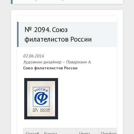
филателистов России
№ 2094. Союз
филателистов России
02.06.2016
Художник-дизайнер – Поварихин А.
Союз филателистов России
Способ
Бумага
Цвета
Перфорация
Ф