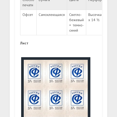
печати
Офсет
Самоклеющаяся
Светло-
Высечка 15
2
бежевый
х 14 ½
+ темно-
синий
Лист