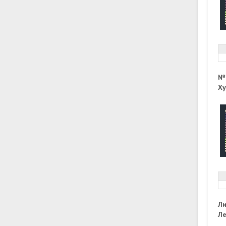
№
Ху
Ли
Ле