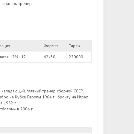
 вратарь, тренер.
.
рация
Формат
Тираж
атая 12½ : 12
42х30
220000
 нападающий, главный тренер сборной СССР.
бро на Кубке Европы 1964 г., бронзу на Играх
а 1982 г.
тболом» в 2004 г.