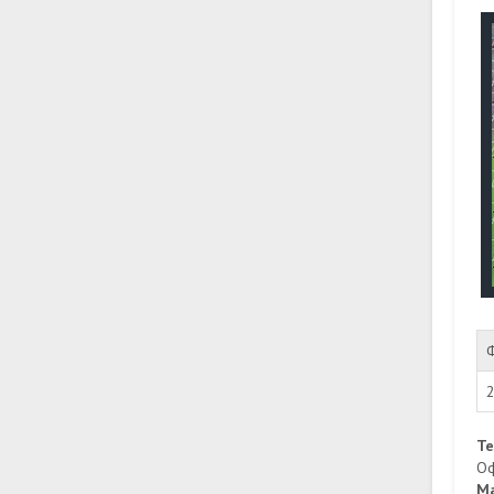
Т
Оф
М