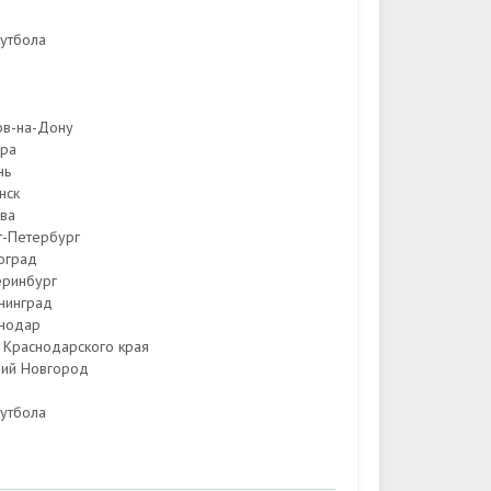
футбола
ов-на-Дону
ара
нь
нск
ква
т-Петербург
оград
еринбург
ининград
снодар
 Краснодарского края
ний Новгород
футбола