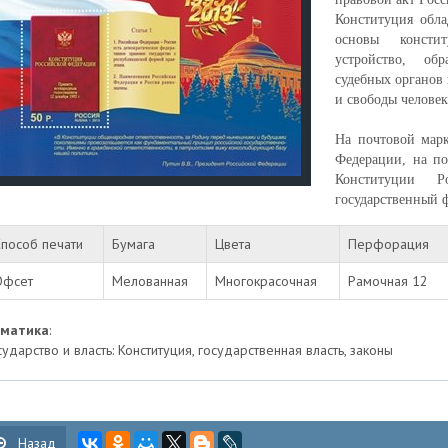
Конституция обл
основы констит
устройство, обр
судебных органов 
и свободы человек
На почтовой мар
Федерации, на по
Конституции Р
государственный 
пособ печати
Бумага
Цвета
Перфорация
Офсет
Мелованная
Многокрасочная
Рамочная 12
ематика
:
сударство и власть: Конституция, государственная власть, законы
Назад