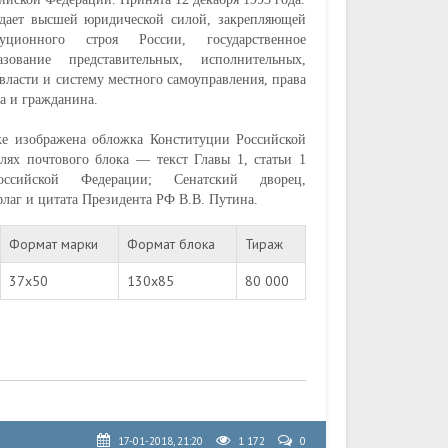
адает высшей юридической силой, закрепляющей
уционного строя России, государственное
азование представительных, исполнительных,
власти и систему местного самоуправления, права
а и гражданина.
ке изображена обложка Конституции Российской
лях почтового блока — текст Главы 1, статьи 1
оссийской Федерации; Сенатский дворец,
флаг и цитата Президента РФ В.В. Путина.
Формат марки
Формат блока
Тираж
37х50
130х85
80 000
17-01-2018, 21:20
1 172
0