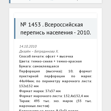
перепись населения - 2010.
№ 1453 . Всероссийская
перепись населения - 2010.
14.10.2010
Дизайн – Бетрединова Х.
Способ печати: офсет + высечка
Цвета: темно-синяя + темно-красная
Бумага: самоклеящаяся
Перфорация (высечка): 10; формат
пунктирной перфорации по марке:
44х44мм; по периметру марочного листа:
132х132 мм
Формат марки: 37х37 мм
Формат марочного листа: 152,4х152,4 мм
Тираж: 495 тыс. экз. марок (55 тыс.
марочных листов)
Количество на листе: 9 (3x3) марок