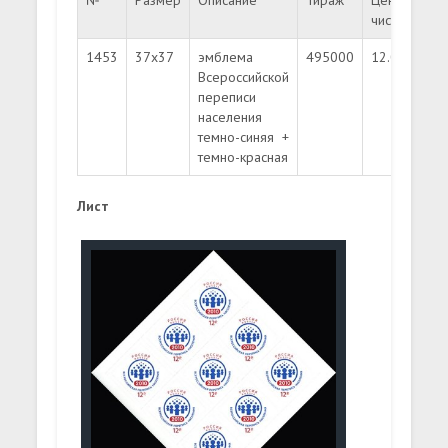
№
Размер
Описание
Тираж
Цена
Це
чистых
га
1453
37х37
эмблема
495000
12.00
Всероссийской
переписи
населения
темно-синяя +
темно-красная
Лист